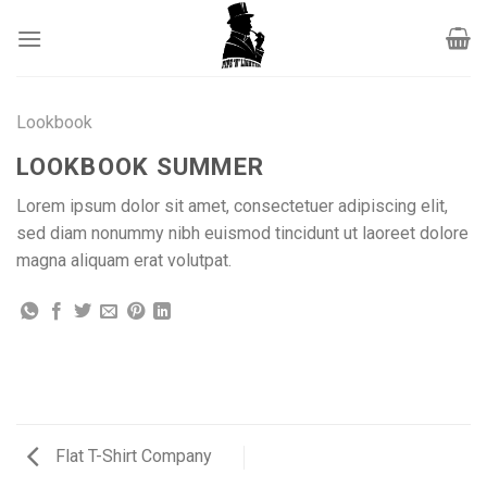
Skip
to
content
Lookbook
LOOKBOOK SUMMER
Lorem ipsum dolor sit amet, consectetuer adipiscing elit,
sed diam nonummy nibh euismod tincidunt ut laoreet dolore
magna aliquam erat volutpat.
Flat T-Shirt Company