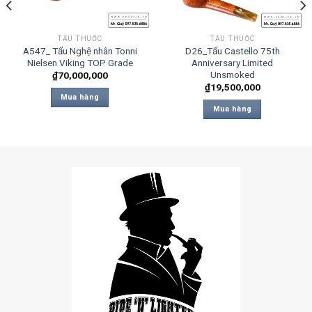
TẨU THUỐC
TẨU THUỐC
A547_ Tẩu Nghệ nhân Tonni
D26_Tẩu Castello 75th
Nielsen Viking TOP Grade
Anniversary Limited
Unsmoked
₫
70,000,000
₫
19,500,000
Mua hàng
Mua hàng