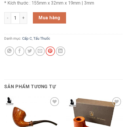
* Kích thước : 155mm x 32mm x 19mm | 3mm
A166_ Tẩu GH.Zhang Design David Huber 06 Sandblast số lượ
Mua hàng
Danh mục:
Cấp C
,
Tẩu Thuốc
SẢN PHẨM TƯƠNG TỰ
Add to
Add to
wishlist
wishlist