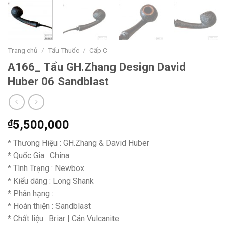
Trang chủ
/
Tẩu Thuốc
/
Cấp C
A166_ Tẩu GH.Zhang Design David
Huber 06 Sandblast
₫
5,500,000
* Thương Hiệu : GH.Zhang & David Huber
* Quốc Gia : China
* Tình Trạng : Newbox
* Kiểu dáng : Long Shank
* Phân hạng :
* Hoàn thiện : Sandblast
* Chất liệu : Briar | Cán Vulcanite