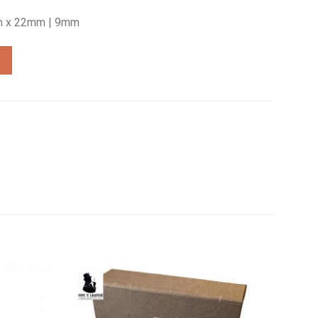
m x 22mm | 9mm
 Style POT số lượng
Add to
Add to
wishlist
wishlist