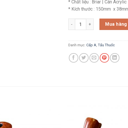
* Chất liệu : Briar | Cán Acrylic
* Kích thước : 150mm x 38m
A554_ Tẩu Vauen DrPerl Inter
Mua hàng
Danh mục:
Cấp A
,
Tẩu Thuốc
Add to
wishlist