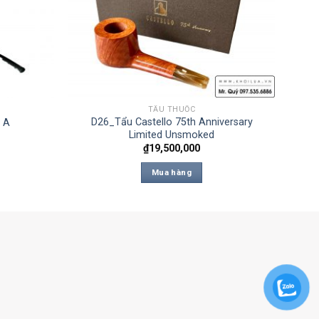
TẨU THUỐC
D26_Tẩu Castello 75th Anniversary
n A
Limited Unsmoked
₫
19,500,000
Mua hàng