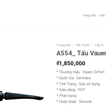
Trang chủ
Giới
Trang chủ
/
Tẩu Thuốc
/
Cấp A
A554_ Tẩu Vauen
Add to
wishlist
₫
1,850,000
* Thương Hiệu : Vauen DrPerl
* Quốc Gia : Germany
* Tình Trạng : Qua sử dụng
* Kiểu dáng : POT
* Phân hạng :
* Hoàn thiện : Smooth