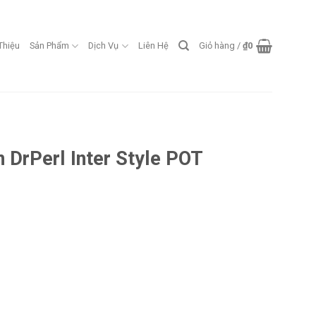
 Thiệu
Sản Phẩm
Dịch Vụ
Liên Hệ
Giỏ hàng /
₫
0
 DrPerl Inter Style POT