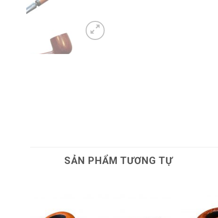
SẢN PHẨM TƯƠNG TỰ
dd to
Add to
shlist
wishlist