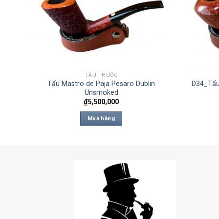
TẨU THUỐC
Tẩu Mastro de Paja Pesaro Dublin
D34_Tẩu
 2015
Unsmoked
₫
5,500,000
Mua hàng