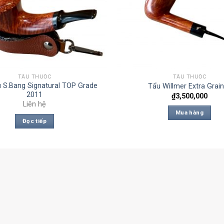
TẨU THUỐC
TẨU THUỐC
 S.Bang Signatural TOP Grade
Tẩu Willmer Extra Grai
2011
₫
3,500,000
Liên hệ
Mua hàng
Đọc tiếp