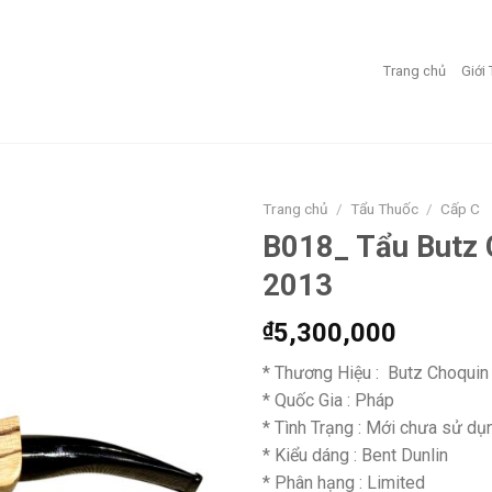
Trang chủ
Giới
Trang chủ
/
Tẩu Thuốc
/
Cấp C
B018_ Tẩu Butz 
Add to
2013
wishlist
₫
5,300,000
* Thương Hiệu : Butz Choquin
* Quốc Gia : Pháp
* Tình Trạng : Mới chưa sử dụ
* Kiểu dáng : Bent Dunlin
* Phân hạng : Limited