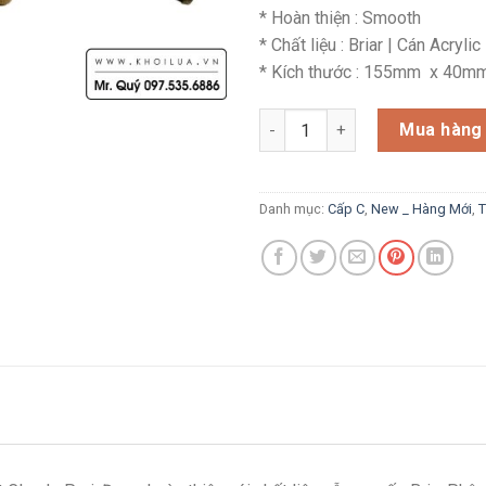
* Hoàn thiện : Smooth
* Chất liệu : Briar | Cán Acrylic
* Kích thước : 155mm x 40m
B018_ Tẩu Butz Choquin Mille
Mua hàng
Danh mục:
Cấp C
,
New _ Hàng Mới
,
T