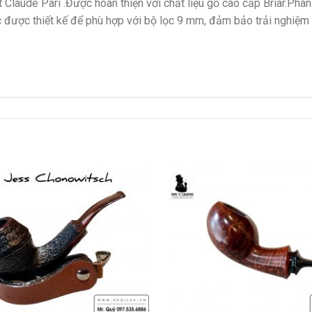
Claude Pari .Được hoàn thiện với chất liệu gỗ cao cấp Briar.Phân
 được thiết kế để phù hợp với bộ lọc 9 mm, đảm bảo trải nghiệm 
Add to
wishlist