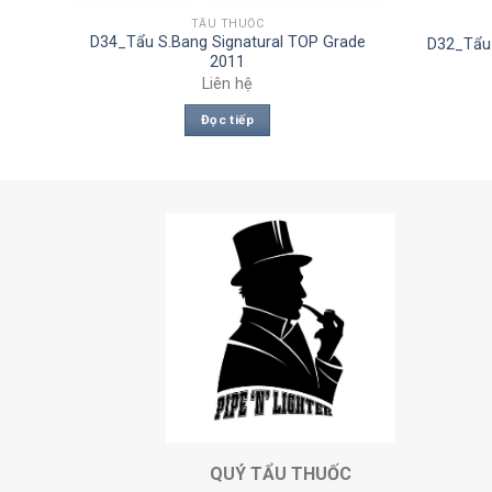
TẨU THUỐC
5
D34_Tẩu S.Bang Signatural TOP Grade
D32_Tẩu
2011
Liên hệ
Đọc tiếp
QUÝ TẨU THUỐC