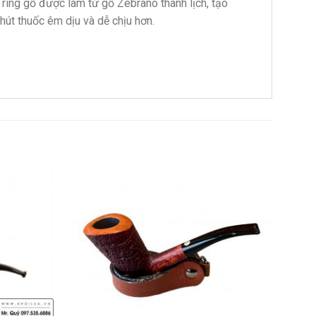
 ring gỗ được làm từ gỗ Zebrano thanh lịch, tạo
hút thuốc êm dịu và dễ chịu hơn.
Add to
Add to
wishlist
wishlist