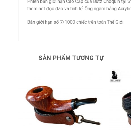
Phiên bản giới hạn Cao Cấp của Butz Choquin tại St 
thêm nét độc đáo và tinh tế. Ống ngậm bằng Acrylic
Bản giới hạn số 7/1000 chiếc trên toàn Thế Giới
SẢN PHẨM TƯƠNG TỰ
dd to
Add to
shlist
wishlist