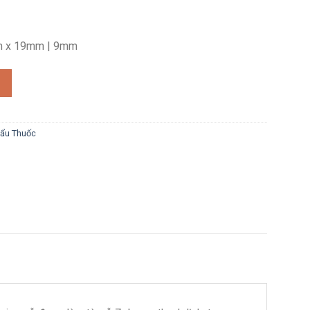
m x 19mm | 9mm
esime Limited 2013 số lượng
ẩu Thuốc