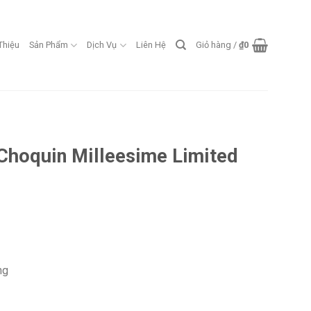
 Thiệu
Sản Phẩm
Dịch Vụ
Liên Hệ
Giỏ hàng /
₫
0
Choquin Milleesime Limited
ng