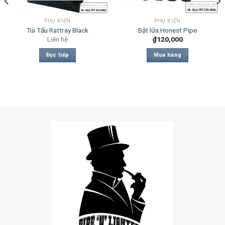
PHỤ KIỆN
PHỤ KIỆN
Túi Tẩu Rattray Black
Bật lửa Honest Pipe
Liên hệ
₫
120,000
Đọc tiếp
Mua hàng