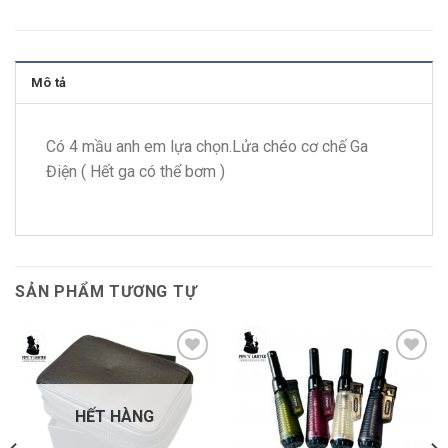
Mô tả
Có 4 mầu anh em lựa chọn.Lửa chéo cơ chế Ga
Điện ( Hết ga có thể bơm )
SẢN PHẨM TƯƠNG TỰ
Add to
Add to
wishlist
wishlist
HẾT HÀNG