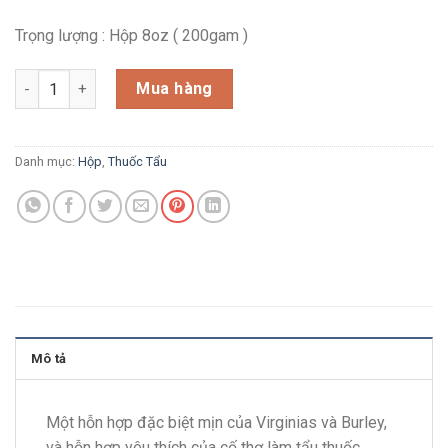
Trọng lượng : Hộp 8oz ( 200gam )
Briar Fox của Cornell Diehl 2oz - 8oz số lượng
Mua hàng
Danh mục:
Hộp
,
Thuốc Tẩu
Mô tả
Một hỗn hợp đặc biệt mịn của Virginias và Burley,
và hỗn hợp yêu thích của cố thợ làm tẩu thuốc