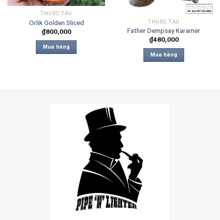
THUỐC TẨU
Orlik Golden Sliced
THUỐC TẨU
Father Dempsay Karamer
₫
800,000
₫
480,000
Mua hàng
Mua hàng