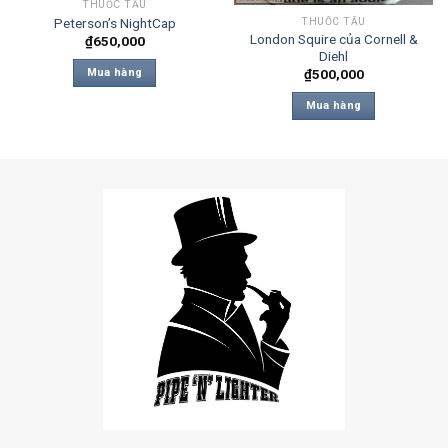
THUỐC TẨU
Peterson’s NightCap
THUỐC TẨU
London Squire của Cornell &
₫
650,000
Diehl
Mua hàng
₫
500,000
Mua hàng