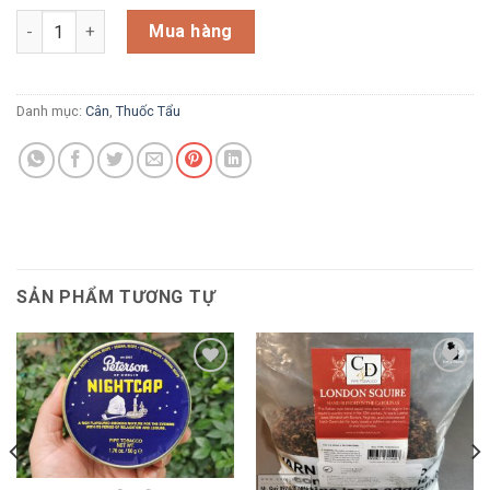
Cornell & Diehl Habana Day Dream số lượng
Mua hàng
Danh mục:
Cân
,
Thuốc Tẩu
SẢN PHẨM TƯƠNG TỰ
Add to
Add to
wishlist
wishlist