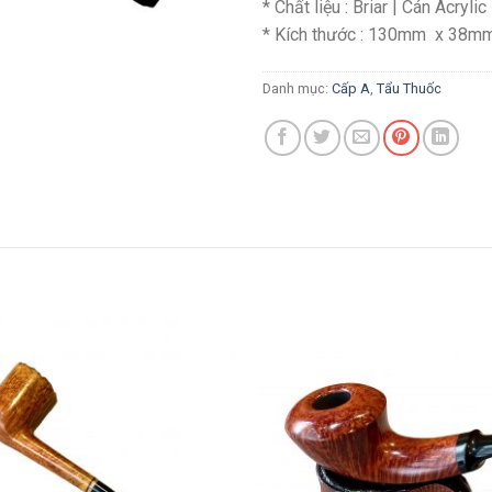
* Chất liệu : Briar | Cán Acrylic
* Kích thước : 130mm x 38m
Danh mục:
Cấp A
,
Tẩu Thuốc
Add to
wishlist