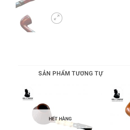
SẢN PHẨM TƯƠNG TỰ
dd to
Add to
shlist
wishlist
HẾT HÀNG