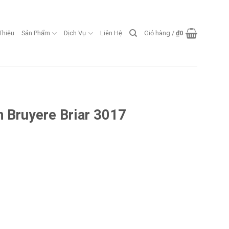
 Thiệu
Sản Phẩm
Dịch Vụ
Liên Hệ
Giỏ hàng /
₫
0
 Bruyere Briar 3017