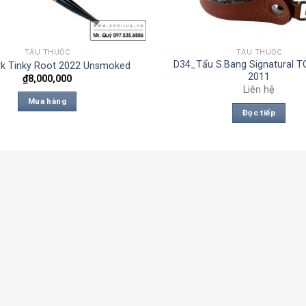
TẨU THUỐC
TẨU THUỐC
D34_Tẩu S.Bang Signatural T
k Tinky Root 2022 Unsmoked
2011
₫
8,000,000
Liên hệ
Mua hàng
Đọc tiếp