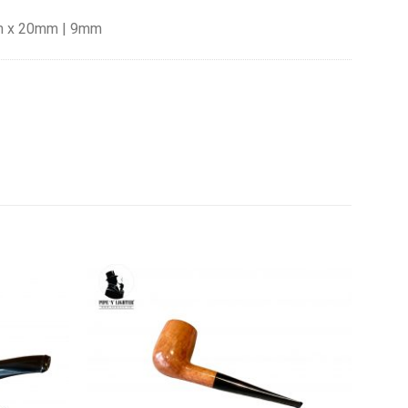
m x 20mm | 9mm
Add to
Add to
wishlist
wishlist