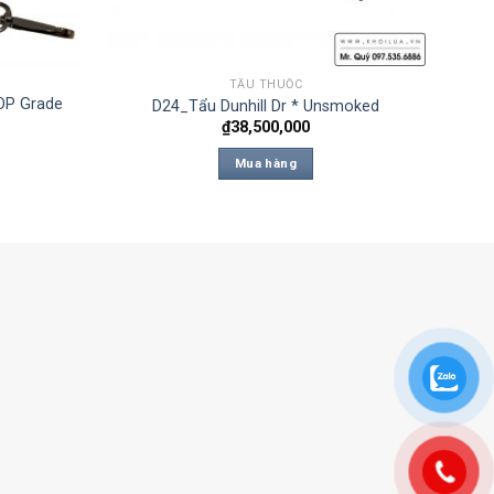
TẨU THUỐC
OP Grade
D24_Tẩu Dunhill Dr * Unsmoked
₫
38,500,000
Mua hàng