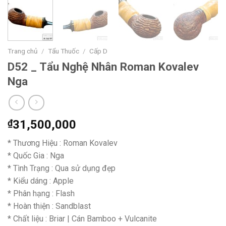
Trang chủ
/
Tẩu Thuốc
/
Cấp D
D52 _ Tẩu Nghệ Nhân Roman Kovalev
Nga
₫
31,500,000
* Thương Hiệu : Roman Kovalev
* Quốc Gia : Nga
* Tình Trạng : Qua sử dụng đẹp
* Kiểu dáng : Apple
* Phân hạng : Flash
* Hoàn thiện : Sandblast
* Chất liệu : Briar | Cán Bamboo + Vulcanite