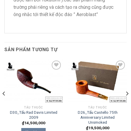
trường phái riêng và cách tạo ra chúng cũng được
ông nhắc tới thiết kế độc đáo ” Aeroblast”
SẢN PHẨM TƯƠNG TỰ
Add to
Add to
wishlist
wishlist
TẨU THUỐC
TẨU THUỐC
D30_Tẩu Rad Davis Limited
D26_Tẩu Castello 75th
2009
Anniversary Limited
Unsmoked
₫
14,500,000
₫
19,500,000