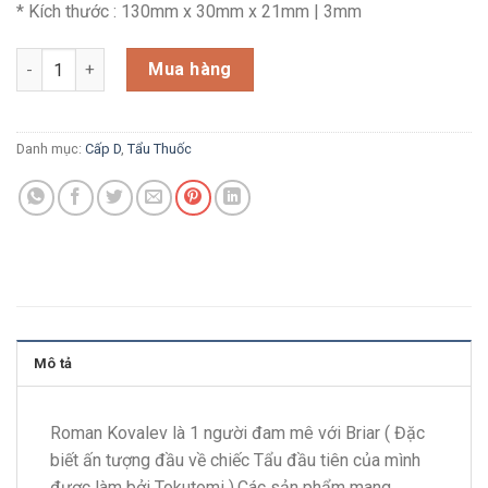
* Kích thước : 130mm x 30mm x 21mm | 3mm
D52 _ Tẩu Nghệ Nhân Roman Kovalev Nga số lượng
Mua hàng
Danh mục:
Cấp D
,
Tẩu Thuốc
Mô tả
Roman Kovalev là 1 người đam mê với Briar ( Đặc
biết ấn tượng đầu về chiếc Tẩu đầu tiên của mình
được làm bởi Tokutomi ).Các sản phẩm mang