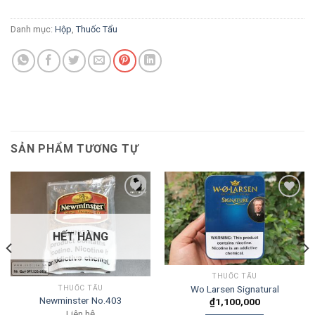
Danh mục:
Hộp
,
Thuốc Tẩu
SẢN PHẨM TƯƠNG TỰ
Add to
Add to
wishlist
wishlist
HẾT HÀNG
THUỐC TẨU
Wo Larsen Signatural
THUỐC TẨU
Newminster No.403
₫
1,100,000
Liên hệ