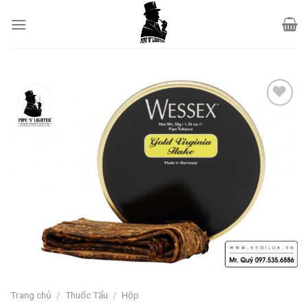
Skip
to
content
Add to
wishlist
Trang chủ
/
Thuốc Tẩu
/
Hộp